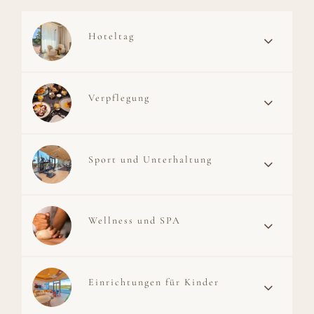
HOCHZEITEN UND FAMILIENFEIERN
HOCHZEITEN UND EMPFÄNGE
Hoteltag
UNSERE GÄSTE ÜBER DAS HOTEL
FEEDBACK
Verpflegung
ÜBERPRÜFEN SIE, WAS IN UNSEREM BLOG LOS IST
BLOG
WARUM WIR ÖKOLOGISCH SIND
DAS LIEGT IN UNSERER NATUR
Sport und Unterhaltung
EMPFOHLENES ANGEBOT
URLAUB 6=5
Wellness und SPA
Einrichtungen für Kinder