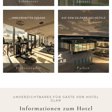
Solewasser
Jacuzzi
ZUHAUSE
HOTEL
UNBEGRENZTER ZUGANG
AUF DEM GELÄNDE DES HOTELS
ZIMMER
RESTAURANTE
SPA UND WELLNESS
GESCHÄFT
ATTRAKTIONEN
Fitnessstudio
Parken
BILDERGALERIE
KONTAKT
UNVERZICHTBARES FÜR GÄSTE VON HOTEL
GLAR
PAKETE ZUM BESTEN PREIS
Informationen zum Hotel
SONDERANGEBOTE