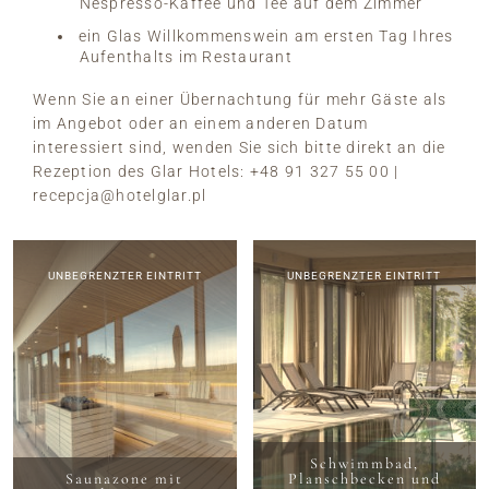
Nespresso-Kaffee und Tee auf dem Zimmer
ein Glas Willkommenswein am ersten Tag Ihres
Aufenthalts im Restaurant
Wenn Sie an einer Übernachtung für mehr Gäste als
im Angebot oder an einem anderen Datum
interessiert sind, wenden Sie sich bitte direkt an die
Rezeption des Glar Hotels: +48 91 327 55 00 |
recepcja@hotelglar.pl
UNBEGRENZTER EINTRITT
UNBEGRENZTER EINTRITT
Schwimmbad,
Saunazone mit
Planschbecken und