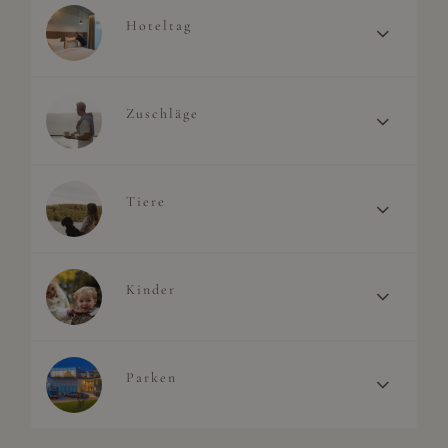
Hoteltag
Zuschläge
Tiere
Kinder
Parken