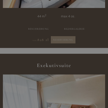
2
44 m
max 4 os.
BESCHREIBUNG
BILDERGALERIE
828 zł
RESERVIERUNG
von
Exekutivsuite