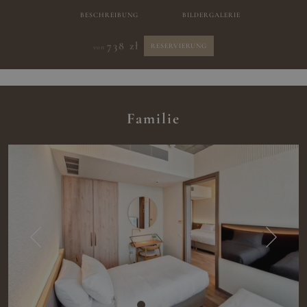
BESCHREIBUNG
BILDERGALERIE
738 zł
RESERVIERUNG
von
Familie