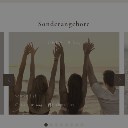
Sonderangebote
URLAUB 6=5
763 zł
von
Halbpension
1 Jul - 31 Aug