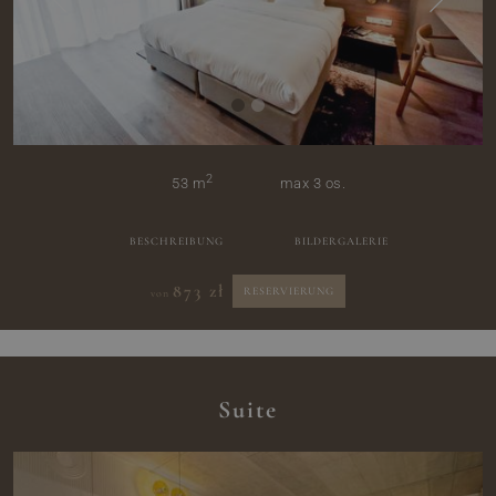
2
53 m
max 3 os.
BESCHREIBUNG
BILDERGALERIE
873 zł
RESERVIERUNG
von
Suite
ZUHAUSE
HOTEL