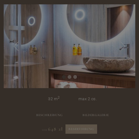
2
32 m
max 2 os.
BESCHREIBUNG
BILDERGALERIE
648 zł
RESERVIERUNG
von