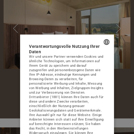
ZIMMER
RESTAURANTE
SPA UND WELLNESS
GESCHÄFT
Verantwortungsvolle Nutzung Ihrer
Daten
Wir und unsere Partner verwenden Cookies und
ATTRAKTIONEN
POLISH
ähnliche Technologien, um Informationen auf
Ihrem Gerät zu speichern und darauf
ENGLISH
BILDERGALERIE
zuzugreifen und personenbezogene Daten wie
Ihre IP-Adresse, eindeutige Kennungen und
GERMAN
2
83 m
max 2 os.
Browsing-Daten zu verarbeiten, für
KONTAKT
personalisierte Werbung und Inhalte, Messung
von Werbung und Inhalten, Zielgruppen-Insights
CZECH
und zur Verbesserung von Diensten.
BESCHREIBUNG
BILDERGALERIE
Drittanbieter (1881)
können Ihre Daten auch für
diese und andere Zwecke verarbeiten,
einschließlich der Nutzung genauer
1620 zł
PAKETE ZUM BESTEN PREIS
RESERVIERUNG
von
Geolokalisierungsdaten und Gerätemerkmale.
SONDERANGEBOTE
Ihre Auswahl gilt nur für diese Website. Einige
Anbieter können sich statt auf Ihre Einwilligung
auf berechtigte Interessen stützen; Sie haben
HOCHZEITEN UND FAMILIENFEIERN
das Recht, in den
Werbeeinstellungen
HOCHZEITEN UND EMPFÄNGE
Widerspruch einzulegen. Sie können Ihre