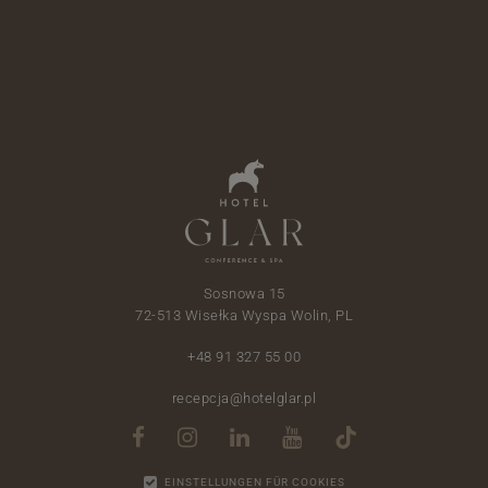
763 zł
von
1 Jul - 31
Halbpension
Aug
Sosnowa 15
72-513 Wisełka Wyspa Wolin, PL
+48 91 327 55 00
recepcja@hotelglar.pl
EINSTELLUNGEN FÜR COOKIES