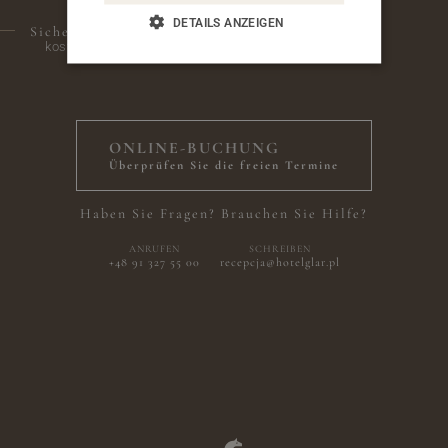
DAS LIEGT IN UNSERER NATUR
DETAILS ANZEIGEN
Sicherer Abstellplatz für Fahrräder
kostenlos in der Tiefgarage des Hotels verfügbar
EMPFOHLENES ANGEBOT
URLAUB 6=5
ONLINE-BUCHUNG
Überprüfen Sie die freien Termine
Haben Sie Fragen? Brauchen Sie Hilfe?
ANRUFEN
SCHREIBEN
+48 91 327 55 00
recepcja@hotelglar.pl
763 zł
von
1 Jul - 31
Halbpension
Aug