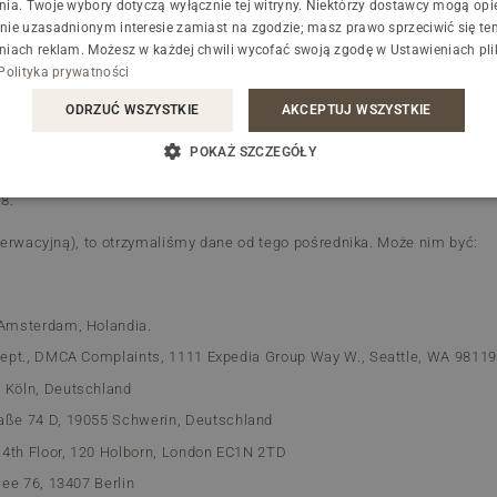
nia. Twoje wybory dotyczą wyłącznie tej witryny. Niektórzy dostawcy mogą opie
nych na własnych serwerach.
nie uzasadnionym interesie zamiast na zgodzie; masz prawo sprzeciwić się t
NASI GOŚCIE O HOTELU
ściowych Administrator może zamieszczać informacje marketingowe do
niach reklam
. Możesz w każdej chwili wycofać swoją zgodę w
Ustawieniach pl
OPINIE
.
Polityka prywatności
ODRZUĆ WSZYSTKIE
AKCEPTUJ WSZYSTKIE
osobach obserwujących fanpage, polubieniach oraz treść komentarzy, po
ób trzecich, na co Administrator nie ma wpływu.
SPRAWDŹ CO SŁYCHAĆ NA NASZYM BLOGU
POKAŻ SZCZEGÓŁY
BLOG
yjnego na stronie internetowej, ale zawiera odnośnik do systemu rezerw
8.
ezerwacyjną), to otrzymaliśmy dane od tego pośrednika. Może nim być:
DLACZEGO JESTEŚMY EKO
TO NASZA NATURA
 Amsterdam, Holandia.
 Dept., DMCA Complaints, 1111 Expedia Group Way W., Seattle, WA 98119
 Köln, Deutschland
raße 74 D, 19055 Schwerin, Deutschland
4th Floor, 120 Holborn, London EC1N 2TD
lee 76, 13407 Berlin