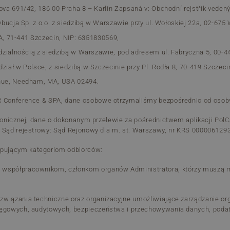
erova 691/42, 186 00 Praha 8 – Karlín Zapsaná v: Obchodní rejstřík ved
trybucja Sp. z o.o. z siedzibą w Warszawie przy ul. Wołoskiej 22a, 02-67
 17A, 71-441 Szczecin, NIP: 6351830569,
wiedzialnością z siedzibą w Warszawie, pod adresem ul. Fabryczna 5, 0
dział w Polsce, z siedzibą w Szczecinie przy Pl. Rodła 8, 70-419 Szczec
venue, Needham, MA, USA 02494.
R Conference & SPA, dane osobowe otrzymaliśmy bezpośrednio od osoby
ronicznej, dane o dokonanym przelewie za pośrednictwem aplikacji PolC
 Sąd rejestrowy: Sąd Rejonowy dla m. st. Warszawy, nr KRS 0000061293
pującym kategoriom odbiorców:
i współpracownikom, członkom organów Administratora, którzy muszą
związania techniczne oraz organizacyjne umożliwiające zarządzanie or
ięgowych, audytowych, bezpieczeństwa i przechowywania danych, podat