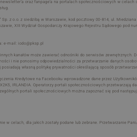
newsletter’a oraz fanpage’a na portalach społecznościowych w celach 
sług.
p. z o.o. z siedzibą w Warszawie, kod pocztowy 00-814, ul. Miedziana
szawie, XIII Wydział Gospodarczy Krajowego Rejestru Sądowego pod 
: e-mail: iodo@pksp.pl
 innych kanałów może zawierać odnośniki do serwisów zewnętrznych. 
atności i nie ponosimy odpowiedzialności za przetwarzanie danych osob
wej posiadają własną politykę prywatności określającą sposób przetwarz
 Poręczenia Kredytowe na Facebooku wprowadzone dane przez Użytkowni
 X2K5, IRLANDIA. Operatorzy portali społecznościowych przetwarzają 
szczególnych portali społecznościowych można zapoznać się pod następu
ie w celach, dla jakich zostały podane lub zebrane. Przetwarzanie Pa