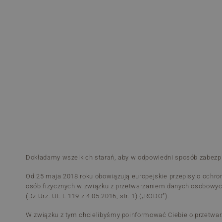
Dokładamy wszelkich starań, aby w odpowiedni sposób zabezpi
Od 25 maja 2018 roku obowiązują europejskie przepisy o ochro
osób fizycznych w związku z przetwarzaniem danych osobowych
(Dz.Urz. UE L 119 z 4.05.2016, str. 1) („RODO”).
W związku z tym chcielibyśmy poinformować Ciebie o przetwarz