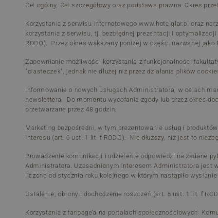
Cel ogólny Cel szczegółowy oraz podstawa prawna Okres prze
Korzystania z serwisu internetowego www.hotelglar.pl oraz n
korzystania z serwisu, tj. bezbłędnej prezentacji i optymalizac
RODO). Przez okres wskazany poniżej w części nazwanej jako P
Zapewnianie możliwości korzystania z funkcjonalności fakultaty
"ciasteczek", jednak nie dłużej niż przez działania plików cook
Informowanie o nowych usługach Administratora, w celach marke
newslettera. Do momentu wycofania zgody lub przez okres do
przetwarzane przez 48 godzin.
Marketing bezpośredni, w tym prezentowanie usług i produktó
interesu (art. 6 ust. 1 lit. f RODO). Nie dłuższy, niż jest to nie
Prowadzenie komunikacji i udzielenie odpowiedzi na zadane py
Administratora. Uzasadnionym interesem Administratora jest w 
liczone od stycznia roku kolejnego w którym nastąpiło wysłanie
Ustalenie, obrony i dochodzenie roszczeń (art. 6 ust. 1 lit. f
Korzystania z fanpage’a na portalach społecznościowych Komun