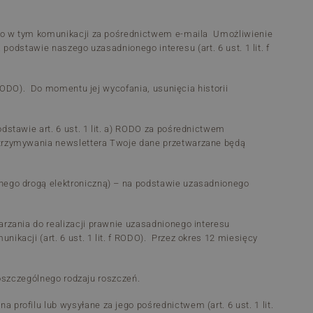
wego w tym komunikacji za pośrednictwem e-maila Umożliwienie
 podstawie naszego uzasadnionego interesu (art. 6 ust. 1 lit. f
 RODO). Do momentu jej wycofania, usunięcia historii
stawie art. 6 ust. 1 lit. a) RODO za pośrednictwem
otrzymywania newslettera Twoje dane przetwarzane będą
nego drogą elektroniczną) – na podstawie uzasadnionego
rzania do realizacji prawnie uzasadnionego interesu
kacji (art. 6 ust. 1 lit. f RODO). Przez okres 12 miesięcy
poszczególnego rodzaju roszczeń.
rofilu lub wysyłane za jego pośrednictwem (art. 6 ust. 1 lit.