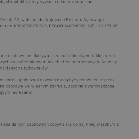
chęci kontaktu, otrzymywania od nas komunikacji
 3A lok. 22, wpisaną do Krajowego Rejestru Sądowego
numerem KRS 0000233310, REGON 140096030, NIP 118-178-35-
Dane osobowe przekazywane za pośrednictwem takich stron,
owych za pośrednictwem takich stron internetowych. Serwisy,
ania danych użytkowników.
ków portali społecznościowych mogą być przetwarzane przez
dane osobowe we własnym zakresie, zgodnie z wprowadzoną
jącymi adresami:
ni/Pana danych osobowych odbywa się co najmniej w jednym z