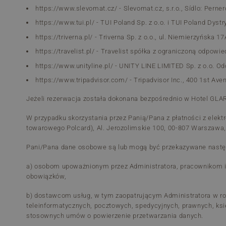
https://www.slevomat.cz/ - Slevomat.cz, s.r.o., Sídlo: Pern
https://www.tui.pl/ - TUI Poland Sp. z o.o. i TUI Poland Dys
https://triverna.pl/ - Triverna Sp. z o.o., ul. Niemierzyńska
https://travelist.pl/ - Travelist spółka z ograniczoną odpo
https://www.unityline.pl/ - UNITY LINE LIMITED Sp. z o.o. Od
https://www.tripadvisor.com/ - Tripadvisor Inc., 400 1st A
Jeżeli rezerwacja została dokonana bezpośrednio w Hotel GLA
W przypadku skorzystania przez Panią/Pana z płatności z elekt
towarowego Polcard), Al. Jerozolimskie 100, 00-807 Warszawa,
Pani/Pana dane osobowe są lub mogą być przekazywane nastę
a) osobom upoważnionym przez Administratora, pracownikom 
obowiązków,
b) dostawcom usług, w tym zaopatrującym Administratora w ro
teleinformatycznych, pocztowych, spedycyjnych, prawnych, ks
stosownych umów o powierzenie przetwarzania danych.