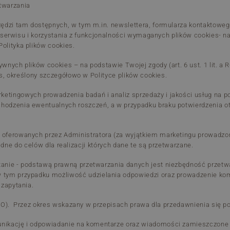
twarzania
arzędzi tam dostępnych, w tym m.in. newslettera, formularza kontakto
ji serwisu i korzystania z funkcjonalności wymaganych plików cookies- na
olityka plików cookies.
wnych plików cookies – na podstawie Twojej zgody (art. 6 ust. 1 lit. a
ies, określony szczegółowo w Polityce plików cookies.
tingowych prowadzenia badań i analiz sprzedaży i jakości usług na pod
chodzenia ewentualnych roszczeń, a w przypadku braku potwierdzenia 
w oferowanych przez Administratora (za wyjątkiem marketingu prowadzo
zbędne do celów dla realizacji których dane te są przetwarzane.
tanie - podstawą prawną przetwarzania danych jest niezbędność przetwa
tym przypadku możliwość udzielania odpowiedzi oraz prowadzenie komuni
 zapytania.
 RODO). Przez okres wskazany w przepisach prawa dla przedawnienia się 
ikację i odpowiadanie na komentarze oraz wiadomości zamieszczone na p