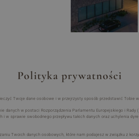
Polityka prywatności
eczyć Twoje dane osobowe i w przejrzysty sposób przedstawić Tobie w 
nie danych w postaci Rozporządzenia Parlamentu Europejskiego i Rady (
 i w sprawie swobodnego przepływu takich danych oraz uchylenia dyre
aniu Twoich danych osobowych, które nam podajesz w związku z korzyst