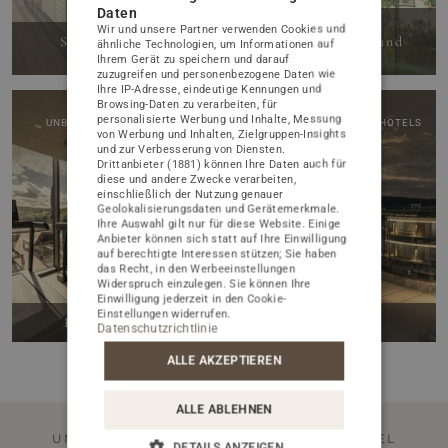
Daten
Schwimmbad,
Wir und unsere Partner verwenden Cookies und
ATTRAKTIONEN
POLISH
Saunazone mit
Planschbecken und
ähnliche Technologien, um Informationen auf
Solewasser
Jacuzzi
Ihrem Gerät zu speichern und darauf
ENGLISH
BILDERGALERIE
zuzugreifen und personenbezogene Daten wie
Ihre IP-Adresse, eindeutige Kennungen und
GERMAN
Browsing-Daten zu verarbeiten, für
KONTAKT
personalisierte Werbung und Inhalte, Messung
UNBEGRENZTER ZUGANG
AUF DEM GELÄNDE DES HOTELS
von Werbung und Inhalten, Zielgruppen-Insights
CZECH
und zur Verbesserung von Diensten.
Drittanbieter (1881)
können Ihre Daten auch für
diese und andere Zwecke verarbeiten,
einschließlich der Nutzung genauer
PAKETE ZUM BESTEN PREIS
Geolokalisierungsdaten und Gerätemerkmale.
SONDERANGEBOTE
Ihre Auswahl gilt nur für diese Website. Einige
Anbieter können sich statt auf Ihre Einwilligung
auf berechtigte Interessen stützen; Sie haben
HOCHZEITEN UND FAMILIENFEIERN
das Recht, in den
Werbeeinstellungen
HOCHZEITEN UND EMPFÄNGE
Widerspruch einzulegen. Sie können Ihre
Einwilligung jederzeit in den
Cookie-
UNSERE GÄSTE ÜBER DAS HOTEL
Einstellungen
widerrufen.
Fitnessstudio
Parken
FEEDBACK
Datenschutzrichtlinie
ALLE AKZEPTIEREN
ÜBERPRÜFEN SIE, WAS IN UNSEREM BLOG LOS IST
BLOG
ALLE ABLEHNEN
WARUM WIR ÖKOLOGISCH SIND
DAS LIEGT IN UNSERER NATUR
UNVERZICHTBARES FÜR GÄSTE VON HOTEL
DETAILS ANZEIGEN