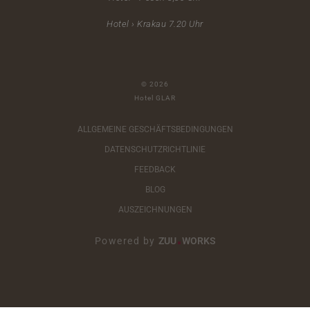
Hotel › Krakau 7.20 Uhr
© 2026
Hotel GLAR
ALLGEMEINE GESCHÄFTSBEDINGUNGEN
DATENSCHUTZRICHTLINIE
FEEDBACK
BLOG
AUSZEICHNUNGEN
Powered by
ZUU
WORKS