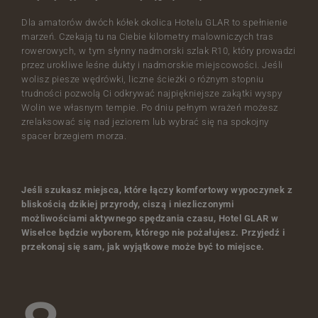
Dla amatorów dwóch kółek okolica Hotelu GLAR to spełnienie
marzeń. Czekają tu na Ciebie kilometry malowniczych tras
rowerowych, w tym słynny nadmorski szlak R10, który prowadzi
przez urokliwe leśne dukty i nadmorskie miejscowości. Jeśli
wolisz piesze wędrówki, liczne ścieżki o różnym stopniu
trudności pozwolą Ci odkrywać najpiękniejsze zakątki wyspy
Wolin we własnym tempie. Po dniu pełnym wrażeń możesz
zrelaksować się nad jeziorem lub wybrać się na spokojny
spacer brzegiem morza.
Jeśli szukasz miejsca, które łączy komfortowy wypoczynek z
bliskością dzikiej przyrody, ciszą i niezliczonymi
możliwościami aktywnego spędzania czasu, Hotel GLAR w
Wisełce będzie wyborem, którego nie pożałujesz. Przyjedź i
HOME
przekonaj się sam, jak wyjątkowe może być to miejsce.
HOTEL
POKOJE