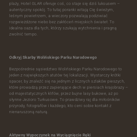
plaży, Hotel GLAR oferuje coś, co staje się dziś luksusem –
autentyczny spokój. To tutaj poranki witają Cię świeżym,
leśnym powietrzem, a wieczory pozwalają podziwiać
rozgwieżdżone niebo bez zakłóceń miejskich świateł. To
idealna oaza dla tych, którzy szukają wytchnienia i pragną
zwolnić tempo.
Odkryj Skarby Wolińskiego Parku Narodowego
Bezpośrednie sąsiedztwo Wolińskiego Parku Narodowego to
jeden z największych atutów tej lokalizacji. Wystarczy krótki
spacer, by znaleźć się na jednym z licznych szlaków pieszych,
które prowadzą przez zapierające dech w piersiach krajobrazy –
od majestatycznych klifów, przez bujne lasy bukowe, aż po
słynne Jezioro Turkusowe. To prawdziwy raj dla miłośników
przyrody, fotografów i każdego, kto ceni sobie kontakt z
nienaruszoną naturą.
Aktywny Wypoczynek na Wyciągnięcie Ręki