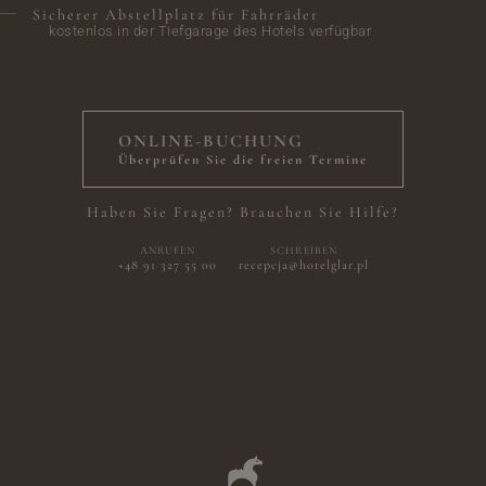
Sicherer Abstellplatz für Fahrräder
kostenlos in der Tiefgarage des Hotels verfügbar
763 zł
von
1 Jul - 31
Halbpension
Aug
ONLINE-BUCHUNG
Überprüfen Sie die freien Termine
Haben Sie Fragen? Brauchen Sie Hilfe?
ANRUFEN
SCHREIBEN
+48 91 327 55 00
recepcja@hotelglar.pl