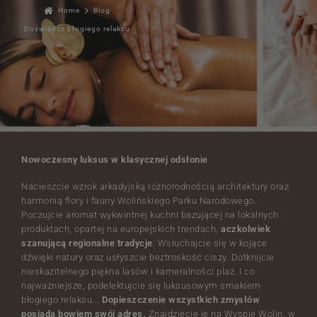
Home
Blog
Doświadcz błogiego relaksu
Nowoczesny luksus w klasycznej odsłonie
Nacieszcie wzrok arkadyjską różnorodnością architektury oraz
harmonią flory i fauny Wolińskiego Parku Narodowego.
Poczujcie aromat wykwintnej kuchni bazującej na lokalnych
produktach, opartej na europejskich trendach,
aczkolwiek
szanującą regionalne tradycje
. Wsłuchajcie się w kojące
dźwięki natury oraz usłyszcie beztroskość ciszy. Dotknijcie
nieskazitelnego piękna lasów i kameralności plaż. I co
najważniejsze, podelektujcie się luksusowym smakiem
błogiego relaksu...
Dopieszczenie wszystkich zmysłów
posiada bowiem swój adres.
Znajdziecie je na Wyspie Wolin, w