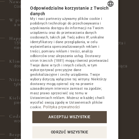
Nowość! Animacje dla dzieci.
BIZNES
Codziennie w godzinach 16:00-18:00 w bawialni.
Odpowiedzialne korzystanie z Twoich
danych
ATRAKCJE
My i nasi partnerzy używamy plików cookie i
W piątki zaproszenie na ognisko,
POLISH
podobnych technologii do przechowywania i
a w środy i soboty obiadokolacje tematyczne.
uzyskiwania dostępu do informacji na Twoim
GALERIA
ENGLISH
urządzeniu oraz do przetwarzania danych
osobowych, takich jak Twój adres IP, unikalne
Happy Hours w restauracji A'La Carte
GERMAN
KONTAKT
identyfikatory i dane przeglądania, w celu
15% rabatu na wszystko w godzinach 14:00-16:00 (sobota i
wyświetlania spersonalizowanych reklam i
niedziela)
treści, pomiaru reklam i treści, analizy
CZECH
odbiorców oraz ulepszania usług.
Dostawcy
Klimatyczne wieczory z muzyką na żywo
stron trzecich (1881)
mogą również przetwarzać
Twoje dane w tych i innych celach, w tym
dostępne dla Gości hotelowych w wybrane soboty miesiąca
PAKIETY W NAJLEPSZEJ CENIE
wykorzystywać precyzyjne dane
OFERTY SPECJALNE
geolokalizacyjne i cechy urządzenia. Twoje
Niższa cena za parking
wybory dotyczą wyłącznie tej witryny. Niektórzy
tylko 30 PLN / doba
dostawcy mogą opierać się na prawnie
ŚLUBY I UROCZYSTOŚCI RODZINNE
uzasadnionym interesie zamiast na zgodzie;
WESELA I PRZYJĘCIA
masz prawo sprzeciwić się temu w
Kieliszek wina powitalnego
Ustawieniach reklam
. Możesz w każdej chwili
pierwszego dnia pobytu
wycofać swoją zgodę w
Ustawieniach plików
NASI GOŚCIE O HOTELU
Polityka prywatności
cookie
.
OPINIE
Codzienne uzupełnianie w pokoju
AKCEPTUJ WSZYSTKIE
wody mineralnej, kawy Nespresso i herbaty
SPRAWDŹ CO SŁYCHAĆ NA NASZYM BLOGU
BLOG
ODRZUĆ WSZYSTKIE
Bezpieczne miejsce dla roweru
DLACZEGO JESTEŚMY EKO