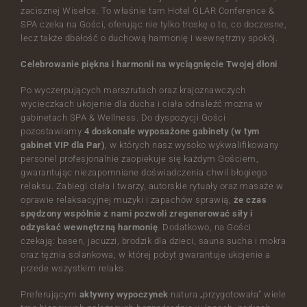
zacisznej Wisełce. To właśnie tam Hotel GLAR Conference &
SPA czeka na Gości, oferując nie tylko troskę o to, co doczesne,
lecz także dbałość o duchową harmonię i wewnętrzny spokój.
Celebrowanie piękna i harmonii na wyciągnięcie Twojej dłoni
Po wyczerpujących marszrutach oraz krajoznawczych
wycieczkach ukojenie dla ducha i ciała odnaleźć można w
gabinetach SPA & Wellness. Do dyspozycji Gości
pozostawiamy
4 doskonale wyposażone gabinety (w tym
gabinet VIP dla Par)
, w których nasz wysoko wykwalifikowany
personel profesjonalnie zaopiekuje się każdym Gościem,
gwarantując niezapomniane doświadczenia chwil błogiego
relaksu. Zabiegi ciała i twarzy, autorskie rytuały oraz masaże w
oprawie relaksacyjnej muzyki i zapachów sprawią,
że czas
spędzony wspólnie z nami pozwoli zregenerować siły i
odzyskać wewnętrzną harmonię
. Dodatkowo, na Gości
czekają: basen, jacuzzi, brodzik dla dzieci, sauna sucha i mokra
oraz tężnia solankowa, w której pobyt gwarantuje ukojenie a
przede wszystkim relaks.
Preferującym
aktywny wypoczynek
natura „przygotowała” wiele