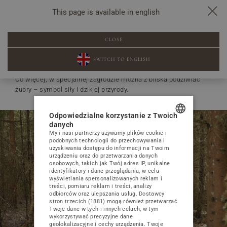
This page is available in english
Spacery po lesie
To prawdziwe królestwo bioróżnorodności – od
CLOSE
majestatycznych klifów nad Bałtykiem, aż po malownicze
jeziora ukryte pomiędzy licznymi ścieżkami.
SWITCH TO ENGLISH
Co więcej, w specjalnej zagrodzie można z bliska podziwiać
żubry – symbol siły i dzikiej przyrody.
Odpowiedzialne korzystanie z Twoich
danych
My i nasi partnerzy używamy plików cookie i
POLISH
podobnych technologii do przechowywania i
uzyskiwania dostępu do informacji na Twoim
ENGLISH
urządzeniu oraz do przetwarzania danych
osobowych, takich jak Twój adres IP, unikalne
GERMAN
identyfikatory i dane przeglądania, w celu
wyświetlania spersonalizowanych reklam i
treści, pomiaru reklam i treści, analizy
CZECH
odbiorców oraz ulepszania usług.
Dostawcy
stron trzecich (1881)
mogą również przetwarzać
Twoje dane w tych i innych celach, w tym
wykorzystywać precyzyjne dane
geolokalizacyjne i cechy urządzenia. Twoje