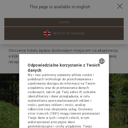
This page is available in english
Nordic walking
Niewiele potrzeba by za­cząć przy­go­dę w tą nie­zwy­kłą ak­tyw­no­
CLOSE
ścią. Można ją upra­wiać w za­sa­dzie wszę­dzie i w każ­dym
wieku. Re­gu­lar­ne mar­sze z kij­ka­mi po­ma­ga­ją schud­nąć, po­pra­
SWITCH TO ENGLISH
wia­ją kon­dy­cję, od­cią­ża­ją krę­go­słup i stawy.
Otoczenie hotelu będzie doskonałym miejscem na eksploracje,
a kijki o regulowanej długości można wypożyczyć w hotelowej
recepcji.
Odpowiedzialne korzystanie z Twoich
danych
My i nasi partnerzy używamy plików cookie i
POLISH
podobnych technologii do przechowywania i
uzyskiwania dostępu do informacji na Twoim
ENGLISH
urządzeniu oraz do przetwarzania danych
osobowych, takich jak Twój adres IP, unikalne
GERMAN
identyfikatory i dane przeglądania, w celu
wyświetlania spersonalizowanych reklam i
treści, pomiaru reklam i treści, analizy
CZECH
odbiorców oraz ulepszania usług.
Dostawcy
stron trzecich (1881)
mogą również przetwarzać
Twoje dane w tych i innych celach, w tym
wykorzystywać precyzyjne dane
geolokalizacyjne i cechy urządzenia. Twoje